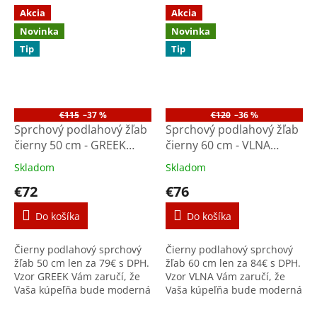
celonerezové prevedenie, že
celonerezové prevedenie, že
Akcia
Akcia
Vám aj mnoho rokov vydrží.
Vám aj mnoho rokov vydrží.
Novinka
Novinka
Tip
Tip
€115
–37 %
€120
–36 %
Sprchový podlahový žľab
Sprchový podlahový žľab
čierny 50 cm - GREEK
čierny 60 cm - VLNA
M5003B
M6001B
Skladom
Skladom
€72
€76
Do košíka
Do košíka
Čierny podlahový sprchový
Čierny podlahový sprchový
žľab 50 cm len za 79€ s DPH.
žľab 60 cm len za 84€ s DPH.
Vzor GREEK Vám zaručí, že
Vzor VLNA Vám zaručí, že
Vaša kúpeľňa bude moderná
Vaša kúpeľňa bude moderná
dlhé roky a celonerezové
dlhé roky a celonerezové
prevedenie, že Vám aj
prevedenie, že Vám aj