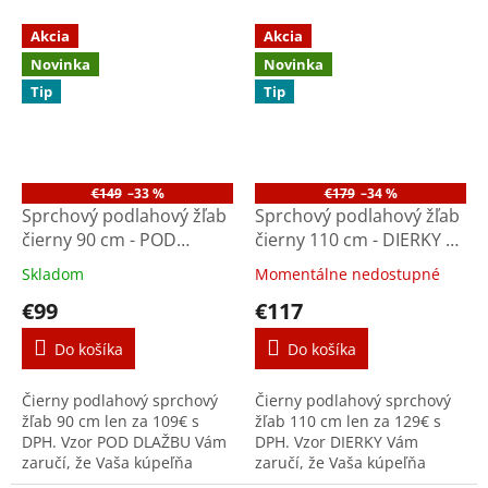
Akcia
Akcia
Novinka
Novinka
Tip
Tip
€149
–33 %
€179
–34 %
Sprchový podlahový žľab
Sprchový podlahový žľab
čierny 90 cm - POD
čierny 110 cm - DIERKY M
DLAŽBU M9004B
1102B
Skladom
Momentálne nedostupné
€99
€117
Do košíka
Do košíka
Čierny podlahový sprchový
Čierny podlahový sprchový
žľab 90 cm len za 109€ s
žľab 110 cm len za 129€ s
DPH. Vzor POD DLAŽBU Vám
DPH. Vzor DIERKY Vám
zaručí, že Vaša kúpeľňa
zaručí, že Vaša kúpeľňa
bude moderná dlhé roky a
bude moderná dlhé roky a