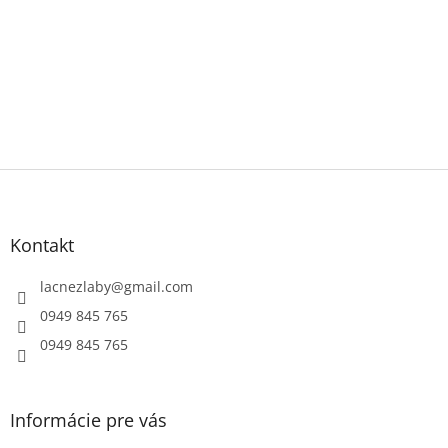
mnoho rokov vydrží.
mnoho rokov vydrží.
Z
á
p
ä
Kontakt
t
i
lacnezlaby
@
gmail.com
e
0949 845 765
0949 845 765
Informácie pre vás