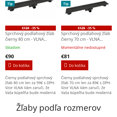
Tip
Tip
€139
–35 %
€125
–35 %
Sprchový podlahový žľab
Sprchový podlahový žľab
čierny 80 cm - VLNA
čierny 70 cm - VLNA
M8001B
M7001B
Skladom
Momentálne nedostupné
€90
€81
Do košíka
Do košíka
Čierny podlahový sprchový
Čierny podlahový sprchový
žľab 80 cm len za 99€ s DPH.
žľab 70 cm len za 89€ s DPH.
Vzor VLNA Vám zaručí, že
Vzor VLNA Vám zaručí, že
Vaša kúpeľňa bude moderná
Vaša kúpeľňa bude moderná
dlhé roky a celonerezové
dlhé roky a celonerezové
prevedenie, že Vám aj
prevedenie, že Vám aj
Žľaby podľa rozmerov
mnoho rokov vydrží.
mnoho rokov vydrží.