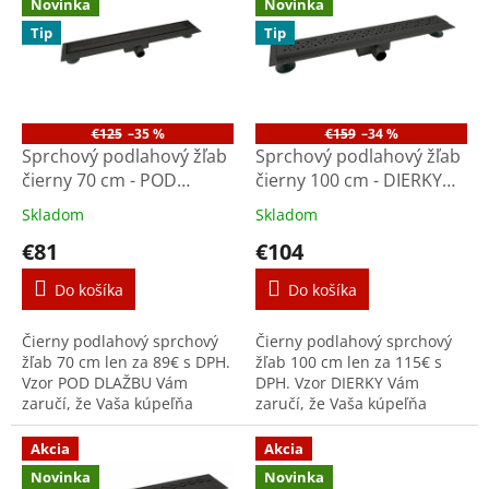
Novinka
Novinka
Tip
Tip
€125
–35 %
€159
–34 %
Sprchový podlahový žľab
Sprchový podlahový žľab
čierny 70 cm - POD
čierny 100 cm - DIERKY
DLAŽBU M7004B
M1002B
Skladom
Skladom
€81
€104
Do košíka
Do košíka
Čierny podlahový sprchový
Čierny podlahový sprchový
žľab 70 cm len za 89€ s DPH.
žľab 100 cm len za 115€ s
Vzor POD DLAŽBU Vám
DPH. Vzor DIERKY Vám
zaručí, že Vaša kúpeľňa
zaručí, že Vaša kúpeľňa
bude moderná dlhé roky a
bude moderná dlhé roky a
celonerezové prevedenie, že
celonerezové prevedenie, že
Akcia
Akcia
Vám aj mnoho rokov vydrží.
Vám aj mnoho rokov vydrží.
Novinka
Novinka