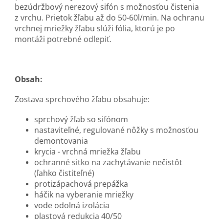
bezúdržbový nerezový sifón s možnosťou čistenia
z vrchu. Prietok žľabu až do 50-60l/min. Na ochranu
vrchnej mriežky žľabu slúži fólia, ktorú je po
montáži potrebné odlepiť.
Obsah:
Zostava sprchového žľabu obsahuje:
sprchový žľab so sifónom
nastaviteľné, regulované nôžky s možnosťou
demontovania
krycia - vrchná mriežka žľabu
ochranné sitko na zachytávanie nečistôt
(ľahko čistiteľné)
protizápachová prepážka
háčik na vyberanie mriežky
vode odolná izolácia
plastová redukcia 40/50