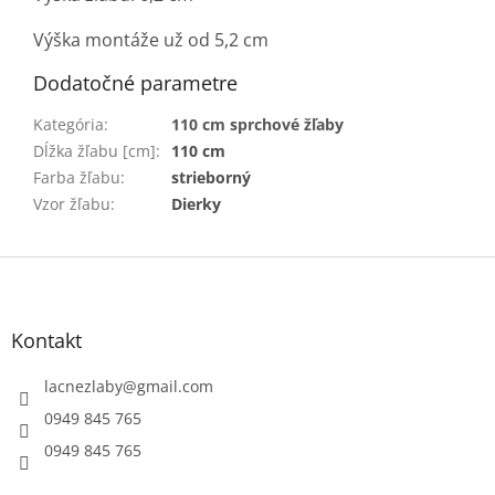
Výška montáže už od 5,2 cm
Dodatočné parametre
Kategória
:
110 cm sprchové žľaby
Dĺžka žľabu [cm]
:
110 cm
Farba žľabu
:
strieborný
Vzor žľabu
:
Dierky
Z
á
p
ä
Kontakt
t
i
lacnezlaby
@
gmail.com
e
0949 845 765
0949 845 765