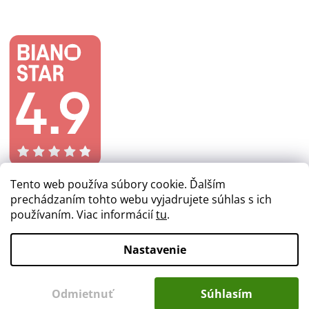
Tento web používa súbory cookie. Ďalším
prechádzaním tohto webu vyjadrujete súhlas s ich
používaním. Viac informácií
tu
.
Vytvoril Shoptet
Nastavenie
Copyright 2026
lacnezlaby.sk
. Všetky práva vyhradené.
Odmietnuť
Súhlasím
Upraviť nastavenie cookies