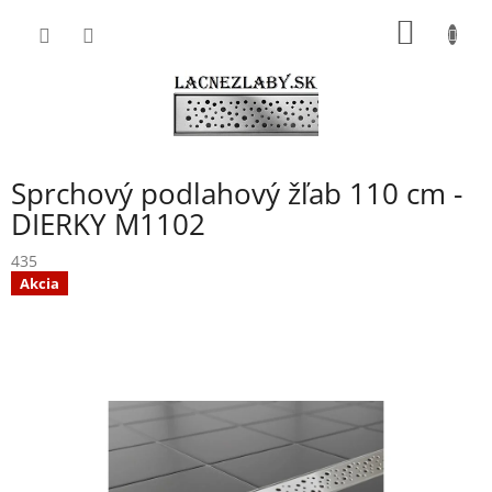
Prejsť
NÁKU
na
obsah
KOŠÍK
Sprchový podlahový žľab 110 cm -
DIERKY M1102
435
Akcia