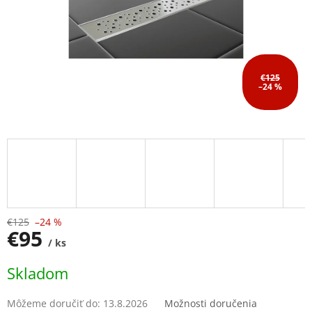
€125
–24 %
€125
–24 %
€95
/ ks
Jednotková
Skladom
cena:
Môžeme doručiť do:
13.8.2026
Možnosti doručenia