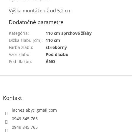
Výška montáže už od 5,2 cm
Dodatočné parametre
Kategória
:
110 cm sprchové žľaby
Dĺžka žľabu [cm]
:
110 cm
Farba žľabu
:
strieborný
Vzor žľabu
:
Pod dlažbu
Pod dlažbu
:
ÁNO
Z
á
p
ä
Kontakt
t
i
lacnezlaby
@
gmail.com
e
0949 845 765
0949 845 765