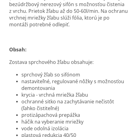
bezúdržbový nerezový sifón s možnosťou čistenia
z vrchu. Prietok žľabu až do 50-60l/min. Na ochranu
vrchnej mriežky žľabu slúži fólia, ktorú je po
montáži potrebné odlepiť.
Obsah:
Zostava sprchového žľabu obsahuje:
sprchový žľab so sifónom
nastaviteľné, regulované nôžky s možnosťou
demontovania
krycia - vrchná mriežka žľabu
ochranné sitko na zachytávanie nečistôt
(ľahko čistiteľné)
protizápachová prepážka
háčik na vyberanie mriežky
vode odolná izolácia
plastová redukcia 40/50