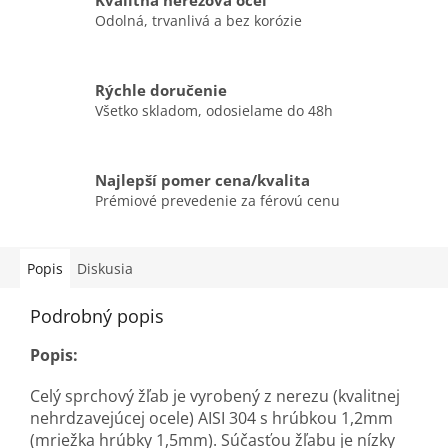
Kvalitná nerezová oceľ
Odolná, trvanlivá a bez korózie
Rýchle doručenie
Všetko skladom, odosielame do 48h
Najlepší pomer cena/kvalita
Prémiové prevedenie za férovú cenu
Popis
Diskusia
Podrobný popis
Popis:
Celý sprchový žľab je vyrobený z nerezu (kvalitnej
nehrdzavejúcej ocele) AISI 304 s hrúbkou 1,2mm
(mriežka hrúbky 1,5mm). Súčasťou žľabu je nízky