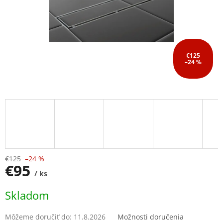
€125
–24 %
€125
–24 %
€95
/ ks
Jednotková
Skladom
cena:
Môžeme doručiť do:
11.8.2026
Možnosti doručenia