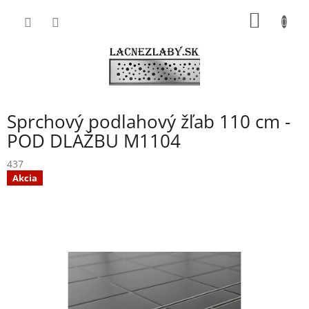
Prejsť
NÁKU
na
obsah
KOŠÍK
Sprchový podlahový žľab 110 cm -
POD DLAŽBU M1104
437
Akcia