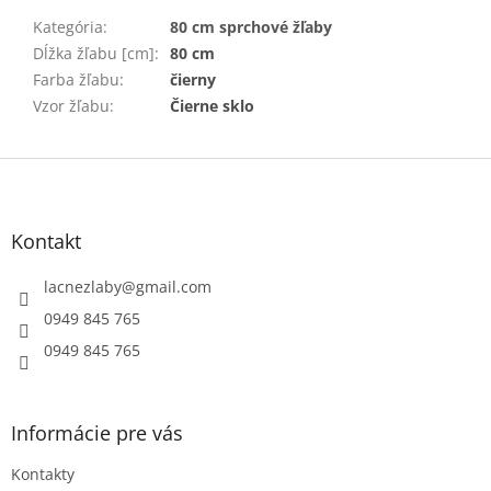
Kategória
:
80 cm sprchové žľaby
Dĺžka žľabu [cm]
:
80 cm
Farba žľabu
:
čierny
Vzor žľabu
:
Čierne sklo
Z
á
p
ä
Kontakt
t
i
lacnezlaby
@
gmail.com
e
0949 845 765
0949 845 765
Informácie pre vás
Kontakty