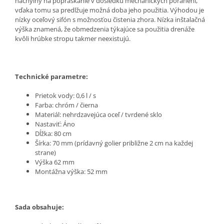
náchylný na popraskanie v dôsledku mechanických poranení,
vďaka tomu sa predlžuje možná doba jeho použitia. Výhodou je
nízky oceľový sifón s možnosťou čistenia zhora. Nízka inštalačná
výška znamená, že obmedzenia týkajúce sa použitia drenáže
kvôli hrúbke stropu takmer neexistujú.
Technické parametre:
Prietok vody: 0,6 l / s
Farba: chróm / čierna
Materiál: nehrdzavejúca oceľ / tvrdené sklo
Nastaviť: Áno
Dĺžka: 80 cm
Šírka: 70 mm (prídavný golier približne 2 cm na každej
strane)
Výška 62 mm
Montážna výška: 52 mm
Sada obsahuje: