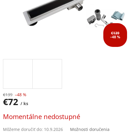
€139
–48 %
€139
–48 %
€72
/ ks
Jednotková
Momentálne nedostupné
cena:
Môžeme doručiť do:
10.9.2026
Možnosti doručenia