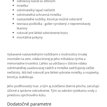
odtokový kanál so sifónom
mriežka
odnímateľný lapač nečistôt
odnímateľná ochranná mriežka
nastaviteľné nožičky, ktoré je možné odstrániť
tesniaca podložka - golier vyrobený z nepremokavej
tkaniny
rukoväť pre ľahké odstránenie krytu
montážne pokyny
Vybavené nastaviteľnými nožičkami s možnosťou trvalej
montáže na zem, vďaka ktorej je jeho inštalácia rýchla a
mimoriadne trvanlivá. Ľahko sa udržiava v čistote vďaka
odnímateľnej usadzovacej nádrži a mriežke zadržujúcej väčšie
nečistoty. Má tiež rukoväť pre ľahké vybratie mriežky a rozpierky,
ktoré ju stabilizujú.
Jeho podlhovastý tvar, a tým aj zväčšená zberná plocha, zaručujú
účinné a správne odvodnenie. Tým sa zabráni vytekaniu vody z
priestoru sprchového kútu.
Dodatočné parametre