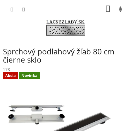
Prejsť
NÁKU
na
obsah
KOŠÍK
Sprchový podlahový žľab 80 cm
čierne sklo
178
Akcia
Novinka