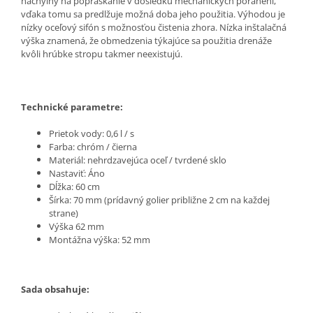
náchylný na popraskanie v dôsledku mechanických poranení,
vďaka tomu sa predlžuje možná doba jeho použitia. Výhodou je
nízky oceľový sifón s možnosťou čistenia zhora. Nízka inštalačná
výška znamená, že obmedzenia týkajúce sa použitia drenáže
kvôli hrúbke stropu takmer neexistujú.
Technické parametre:
Prietok vody: 0,6 l / s
Farba: chróm / čierna
Materiál: nehrdzavejúca oceľ / tvrdené sklo
Nastaviť: Áno
Dĺžka: 60 cm
Šírka: 70 mm (prídavný golier približne 2 cm na každej
strane)
Výška 62 mm
Montážna výška: 52 mm
Sada obsahuje: