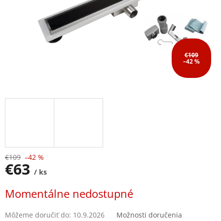
€109
–42 %
€109
–42 %
€63
/ ks
Jednotková
Momentálne nedostupné
cena:
Môžeme doručiť do:
10.9.2026
Možnosti doručenia