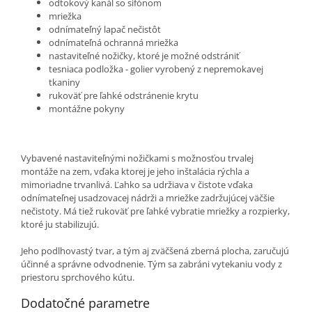
odtokový kanál so sifónom
mriežka
odnímateľný lapač nečistôt
odnímateľná ochranná mriežka
nastaviteľné nožičky, ktoré je možné odstrániť
tesniaca podložka - golier vyrobený z nepremokavej
tkaniny
rukoväť pre ľahké odstránenie krytu
montážne pokyny
Vybavené nastaviteľnými nožičkami s možnosťou trvalej
montáže na zem, vďaka ktorej je jeho inštalácia rýchla a
mimoriadne trvanlivá. Ľahko sa udržiava v čistote vďaka
odnímateľnej usadzovacej nádrži a mriežke zadržujúcej väčšie
nečistoty. Má tiež rukoväť pre ľahké vybratie mriežky a rozpierky,
ktoré ju stabilizujú.
Jeho podlhovastý tvar, a tým aj zväčšená zberná plocha, zaručujú
účinné a správne odvodnenie. Tým sa zabráni vytekaniu vody z
priestoru sprchového kútu.
Dodatočné parametre