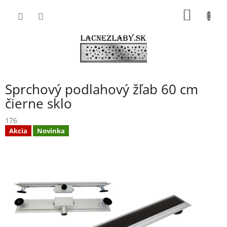
Prejsť
NÁKU
na
obsah
KOŠÍK
Sprchový podlahový žľab 60 cm
čierne sklo
176
Akcia
Novinka