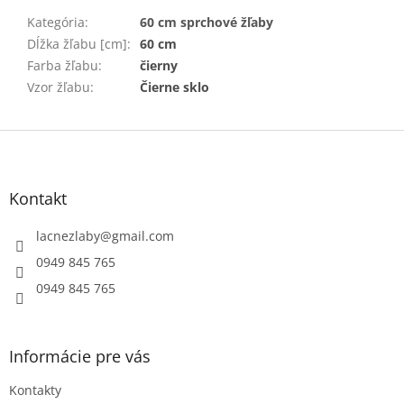
Kategória
:
60 cm sprchové žľaby
Dĺžka žľabu [cm]
:
60 cm
Farba žľabu
:
čierny
Vzor žľabu
:
Čierne sklo
Z
á
p
ä
Kontakt
t
i
lacnezlaby
@
gmail.com
e
0949 845 765
0949 845 765
Informácie pre vás
Kontakty