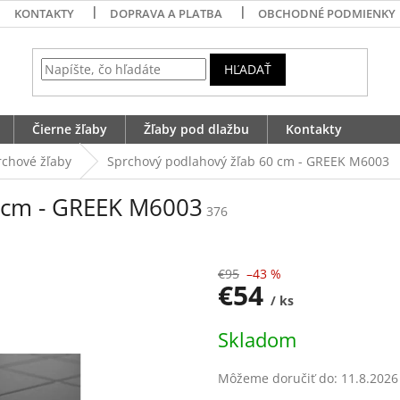
KONTAKTY
DOPRAVA A PLATBA
OBCHODNÉ PODMIENKY
HĽADAŤ
Čierne žľaby
Žľaby pod dlažbu
Kontakty
rchové žľaby
Sprchový podlahový žľab 60 cm - GREEK M6003
0 cm - GREEK M6003
376
€95
–43 %
€54
/ ks
Jednotková
Skladom
cena:
Môžeme doručiť do:
11.8.2026