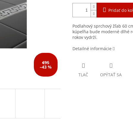
Pridať do ko
Podlahový sprchový žľab 60 cm
kúpeľňa bude moderné dlhé ro
rokov vydrží.
Detailné informácie
€95
–43 %
TLAČ
OPÝTAŤ SA