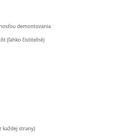
ožnosťou demontovania
t (ľahko čistiteľné)
z každej strany)