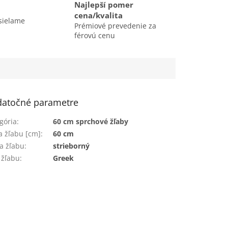
Najlepší pomer
cena/kvalita
sielame
Prémiové prevedenie za
férovú cenu
atočné parametre
gória
:
60 cm sprchové žľaby
a žľabu [cm]
:
60 cm
a žľabu
:
strieborný
 žľabu
:
Greek