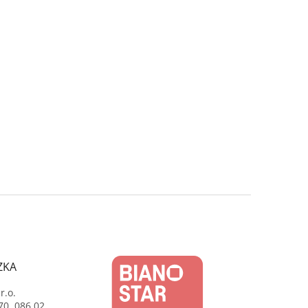
ZKA
r.o.
70, 086 02