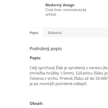
Moderný design
Čisté línie, minimalistický
vzhľad
Popis
Diskusia
Podrobný popis
Popis:
Celý sprchový žľab je vyrobený z nerezu (k
(mriežka hrúbky 1,5mm). Súčasťou žľabu j
čistenia z vrchu. Prietok žľabu až do 50-60l
je po montáži potrebné odlepiť.
Obsah: