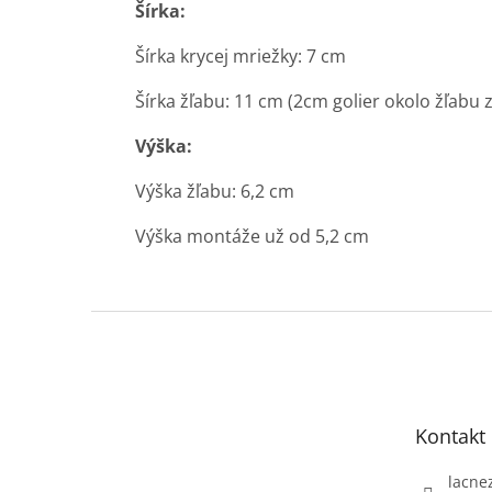
Šírka:
Šírka krycej mriežky: 7 cm
Šírka žľabu: 11 cm (2cm golier okolo žľabu z
Výška:
Výška žľabu: 6,2 cm
Výška montáže už od 5,2 cm
Z
á
p
ä
t
Kontakt
i
e
lacne