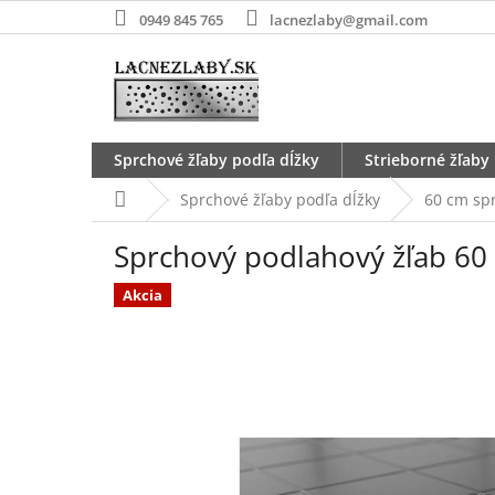
Prejsť
0949 845 765
lacnezlaby@gmail.com
na
obsah
Sprchové žľaby podľa dĺžky
Strieborné žľaby
Domov
Sprchové žľaby podľa dĺžky
60 cm sp
Sprchový podlahový žľab 6
Akcia