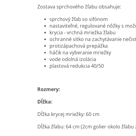
Zostava sprchového žľabu obsahuje:
sprchový žľab so sifónom
nastaviteľné, regulované nôžky s m
krycia - vrchná mriežka žľabu
ochranné sitko na zachytávanie nečistô
protizápachová prepážka
háčik na vyberanie mriežky
vode odolná izolácia
plastová redukcia 40/50
Rozmery:
Dĺžka:
Dĺžka krycej mriežky: 60 cm
Dĺžka žľabu: 64 cm (2cm golier okolo žľabu 