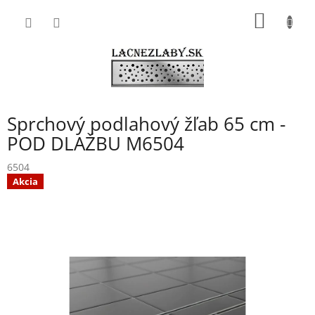
Prejsť
NÁKU
na
obsah
KOŠÍK
Sprchový podlahový žľab 65 cm -
POD DLAŽBU M6504
6504
Akcia