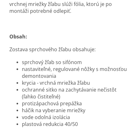
vrchnej mriežky žľabu slúži fólia, ktorú je po
montáži potrebné odlepiť.
Obsah:
Zostava sprchového žľabu obsahuje:
sprchový žľab so sifónom
nastaviteľné, regulované nôžky s možnosťou
demontovania
krycia - vrchná mriežka žľabu
ochranné sitko na zachytávanie nečistôt
(ľahko čistiteľné)
protizápachová prepážka
háčik na vyberanie mriežky
vode odolná izolácia
plastová redukcia 40/50