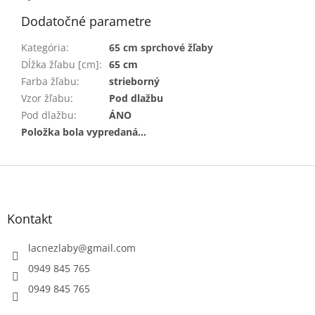
Dodatočné parametre
Kategória
:
65 cm sprchové žľaby
Dĺžka žľabu [cm]
:
65 cm
Farba žľabu
:
strieborný
Vzor žľabu
:
Pod dlažbu
Pod dlažbu
:
ÁNO
Položka bola vypredaná…
Z
á
p
ä
Kontakt
t
i
lacnezlaby
@
gmail.com
e
0949 845 765
0949 845 765