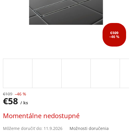
€109
–46 %
€109
–46 %
€58
/ ks
Jednotková
Momentálne nedostupné
cena:
Môžeme doručiť do:
11.9.2026
Možnosti doručenia