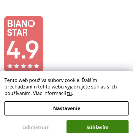
Tento web používa súbory cookie. Ďalším
prechádzaním tohto webu vyjadrujete súhlas s ich
používaním. Viac informácií
tu
.
Vytvoril Shoptet
Nastavenie
Copyright 2026
lacnezlaby.sk
. Všetky práva vyhradené.
Odmietnuť
Súhlasím
Upraviť nastavenie cookies