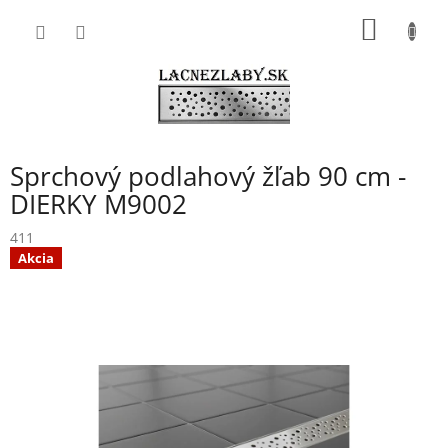
Prejsť
NÁKU
na
obsah
KOŠÍK
Sprchový podlahový žľab 90 cm -
DIERKY M9002
411
Akcia