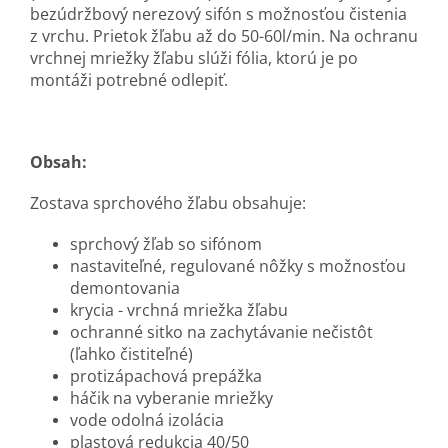
bezúdržbový nerezový sifón s možnosťou čistenia
z vrchu. Prietok žľabu až do 50-60l/min. Na ochranu
vrchnej mriežky žľabu slúži fólia, ktorú je po
montáži potrebné odlepiť.
Obsah:
Zostava sprchového žľabu obsahuje:
sprchový žľab so sifónom
nastaviteľné, regulované nôžky s možnosťou
demontovania
krycia - vrchná mriežka žľabu
ochranné sitko na zachytávanie nečistôt
(ľahko čistiteľné)
protizápachová prepážka
háčik na vyberanie mriežky
vode odolná izolácia
plastová redukcia 40/50