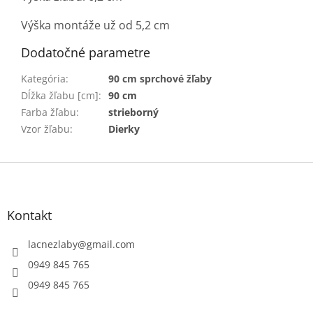
Výška montáže už od 5,2 cm
Dodatočné parametre
Kategória
:
90 cm sprchové žľaby
Dĺžka žľabu [cm]
:
90 cm
Farba žľabu
:
strieborný
Vzor žľabu
:
Dierky
Z
á
p
ä
Kontakt
t
i
lacnezlaby
@
gmail.com
e
0949 845 765
0949 845 765