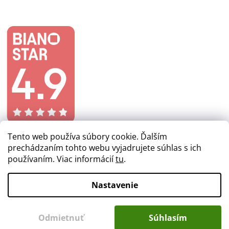
Tento web používa súbory cookie. Ďalším
prechádzaním tohto webu vyjadrujete súhlas s ich
používaním. Viac informácií
tu
.
Vytvoril Shoptet
Nastavenie
Copyright 2026
lacnezlaby.sk
. Všetky práva vyhradené.
Odmietnuť
Súhlasím
Upraviť nastavenie cookies