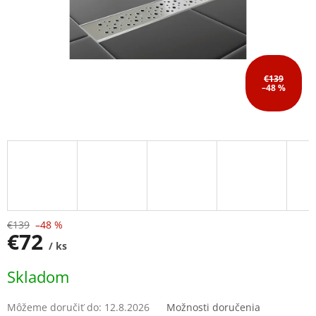
€139
–48 %
€139
–48 %
€72
/ ks
Jednotková
Skladom
cena:
Môžeme doručiť do:
12.8.2026
Možnosti doručenia