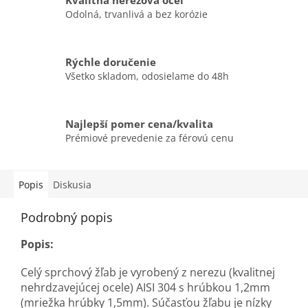
Kvalitná nerezová oceľ
Odolná, trvanlivá a bez korózie
Rýchle doručenie
Všetko skladom, odosielame do 48h
Najlepší pomer cena/kvalita
Prémiové prevedenie za férovú cenu
Popis
Diskusia
Podrobný popis
Popis:
Celý sprchový žľab je vyrobený z nerezu (kvalitnej
nehrdzavejúcej ocele) AISI 304 s hrúbkou 1,2mm
(mriežka hrúbky 1,5mm). Súčasťou žľabu je nízky