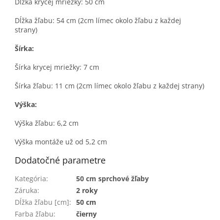
Dĺžka krycej mriežky: 50 cm
Dĺžka žľabu: 54 cm (2cm límec okolo žľabu z každej
strany)
Šírka:
Šírka krycej mriežky: 7 cm
Šírka žľabu: 11 cm (2cm límec okolo žľabu z každej strany)
Výška:
Výška žľabu: 6,2 cm
Výška montáže už od 5,2 cm
Dodatočné parametre
Kategória
:
50 cm sprchové žľaby
Záruka
:
2 roky
Dĺžka žľabu [cm]
:
50 cm
Farba žľabu
:
čierny