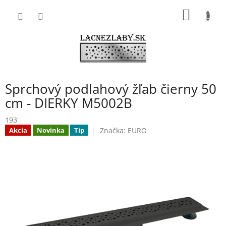
Prejsť
NÁKU
na
obsah
KOŠÍK
Sprchový podlahový žľab čierny 50
cm - DIERKY M5002B
193
Značka:
EURO
Akcia
Novinka
Tip