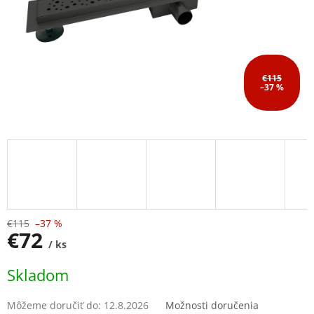
€115
–37 %
€115
–37 %
€72
/ ks
Jednotková
Skladom
cena:
Môžeme doručiť do:
12.8.2026
Možnosti doručenia