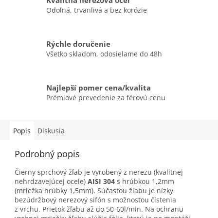
Kvalitná nerezová oceľ
Odolná, trvanlivá a bez korózie
Rýchle doručenie
Všetko skladom, odosielame do 48h
Najlepší pomer cena/kvalita
Prémiové prevedenie za férovú cenu
Popis
Diskusia
Podrobný popis
Čierny sprchový žľab je vyrobený z nerezu (kvalitnej
nehrdzavejúcej ocele)
AISI 304
s hrúbkou 1,2mm
(mriežka hrúbky 1,5mm). Súčasťou žľabu je nízky
bezúdržbový nerezový sifón s možnosťou čistenia
z vrchu. Prietok žľabu až do 50-60l/min. Na ochranu