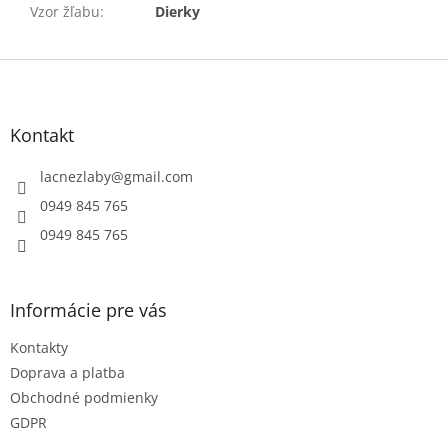
Vzor žľabu
:
Dierky
Z
á
p
ä
Kontakt
t
i
lacnezlaby
@
gmail.com
e
0949 845 765
0949 845 765
Informácie pre vás
Kontakty
Doprava a platba
Obchodné podmienky
GDPR