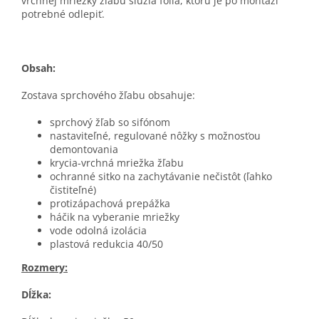
vrchnej mriežky žľabu slúžia fólia, ktorú je po montáži
potrebné odlepiť.
Obsah:
Zostava sprchového žľabu obsahuje:
sprchový žľab so sifónom
nastaviteľné, regulované nôžky s možnosťou
demontovania
krycia-vrchná mriežka žľabu
ochranné sitko na zachytávanie nečistôt (ľahko
čistiteľné)
protizápachová prepážka
háčik na vyberanie mriežky
vode odolná izolácia
plastová redukcia 40/50
Rozmery:
Dĺžka: