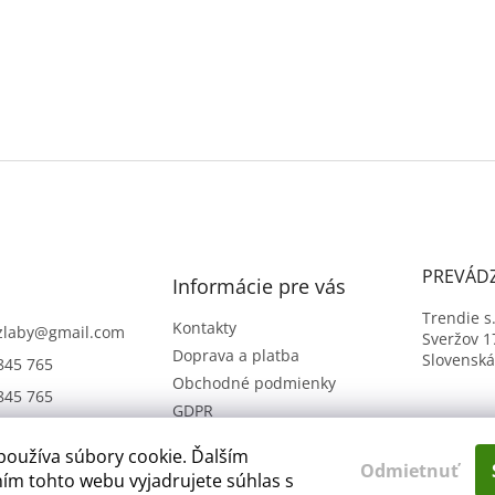
PREVÁD
Informácie pre vás
Trendie s.
Kontakty
zlaby
@
gmail.com
Sveržov 1
Doprava a platba
Slovenská
845 765
Obchodné podmienky
845 765
GDPR
používa súbory cookie. Ďalším
Odmietnuť
ím tohto webu vyjadrujete súhlas s