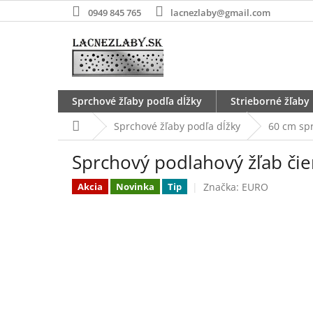
Prejsť
0949 845 765
lacnezlaby@gmail.com
na
obsah
Sprchové žľaby podľa dĺžky
Strieborné žľaby
Domov
Sprchové žľaby podľa dĺžky
60 cm sp
Sprchový podlahový žľab či
Značka:
EURO
Akcia
Novinka
Tip