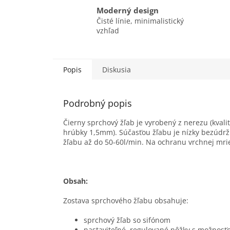
Moderný design
Čisté línie, minimalistický
vzhľad
Popis
Diskusia
Podrobný popis
Čierny sprchový žľab je vyrobený z nerezu (kvali
hrúbky 1,5mm). Súčasťou žľabu je nízky bezúdržb
žľabu až do 50-60l/min. Na ochranu vrchnej mriež
Obsah:
Zostava sprchového žľabu obsahuje:
sprchový žľab so sifónom
nastaviteľné, regulované nôžky s možnos