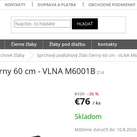
KONTAKTY
DOPRAVA A PLATBA
OBCHODNÉ PODMIENKY
HĽADAŤ
Čierne žľaby
Žľaby pod dlažbu
Kontakty
rchové žľaby
Sprchový podlahový žľab čierny 60 cm - VLNA M
erny 60 cm - VLNA M6001B
214
€120
–36 %
€76
/ ks
Jednotková
Skladom
cena:
Môžeme doručiť do:
10.8.2026