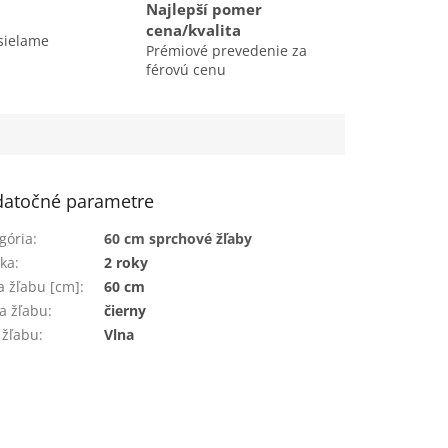
Najlepší pomer
cena/kvalita
sielame
Prémiové prevedenie za
férovú cenu
atočné parametre
gória
:
60 cm sprchové žľaby
ka
:
2 roky
a žľabu [cm]
:
60 cm
a žľabu
:
čierny
 žľabu
:
Vlna