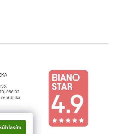
ZKA
r.o.
70, 086 02
 republika
Súhlasím