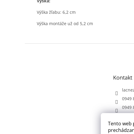
Výška:
Výška žľabu: 6,2 cm
Výška montáže už od 5,2 cm
Z
á
p
ä
t
Kontakt
i
e
lacne
0949 
0949 
Tento web 
prechádzan