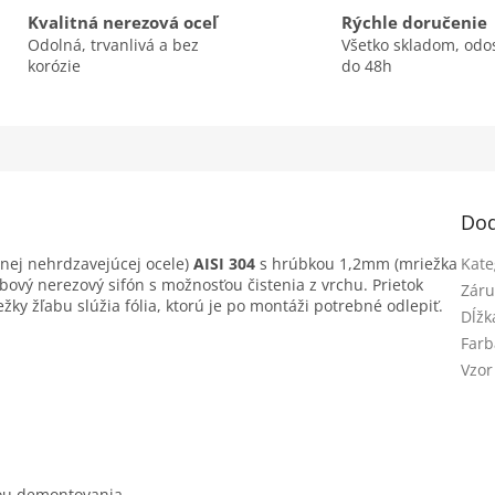
Kvalitná nerezová oceľ
Rýchle doručenie
Odolná, trvanlivá a bez
Všetko skladom, odo
korózie
do 48h
Dod
tnej nehrdzavejúcej ocele)
AISI 304
s hrúbkou 1,2mm (mriežka
Kate
ový nerezový sifón s možnosťou čistenia z vrchu. Prietok
Záru
ky žľabu slúžia fólia, ktorú je po montáži potrebné odlepiť.
Dĺžk
Farb
Vzor
ťou demontovania