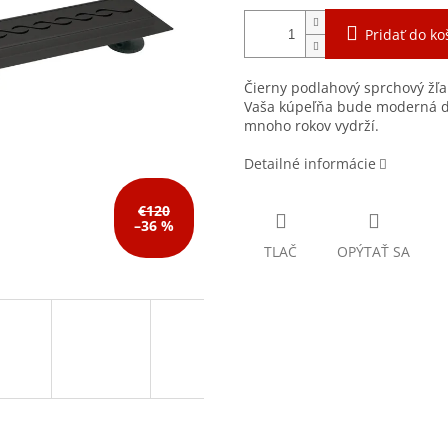
Pridať do ko
Čierny podlahový sprchový žľa
Vaša kúpeľňa bude moderná dl
mnoho rokov vydrží.
Detailné informácie
€120
–36 %
TLAČ
OPÝTAŤ SA