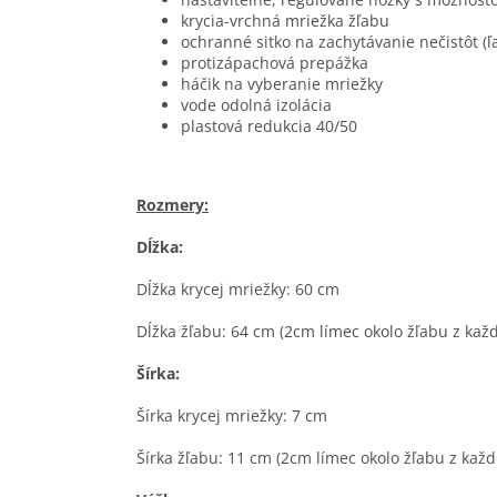
krycia-vrchná mriežka žľabu
ochranné sitko na zachytávanie nečistôt (ľa
protizápachová prepážka
háčik na vyberanie mriežky
vode odolná izolácia
plastová redukcia 40/50
Rozmery:
Dĺžka:
Dĺžka krycej mriežky: 60 cm
Dĺžka žľabu: 64 cm (2cm límec okolo žľabu z každ
Šírka:
Šírka krycej mriežky: 7 cm
Šírka žľabu: 11 cm (2cm límec okolo žľabu z každ