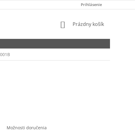
GDPR
Prihlásenie
NÁKUPNÝ
Prázdny košík
KOŠÍK
6001B
Možnosti doručenia